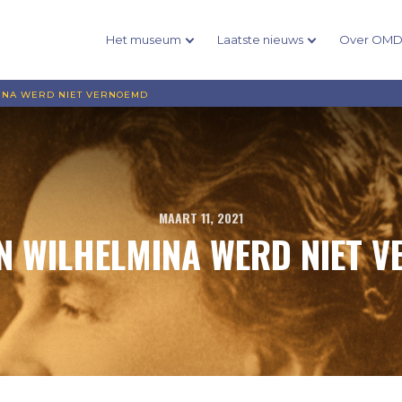
Het museum
Laatste nieuws
Over OM
INA WERD NIET VERNOEMD
MAART 11, 2021
N WILHELMINA WERD NIET 