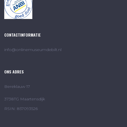
CONTACTINFORMATIE
info@onlinemuseumdebilt.nl
ONS ADRES
Bereklauw 17
3738TG Maartensdijk
RSIN: 857093526