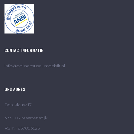
CONTACTINFORMATIE
info@onlinemuseumdebilt.nl
ONS ADRES
Bereklauw 17
3738TG Maartensdijk
RSIN: 857093526