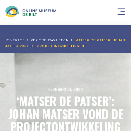
HOMEPAGE
PERIODE 1945 HEDEN
‘MATSER DE PATSER’: JOHAN
MATSER VOND DE PROJECTONTWIKKELING UIT
FEBRUARI 21, 2024
‘MATSER DE PATSER’:
JOHAN MATSER VOND DE
PROJECTONTWIKKELING