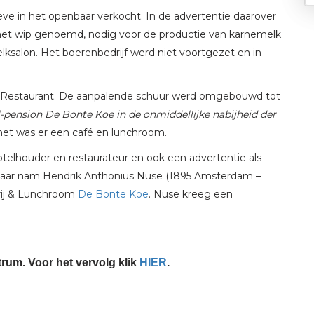
eve in het openbaar verkocht. In de advertentie daarover
met wip genoemd, nodig voor de productie van karnemelk
ksalon. Het boerenbedrijf werd niet voortgezet en in
el-Restaurant. De aanpalende schuur werd omgebouwd tot
l-pension De Bonte Koe
in de onmiddellijke nabijheid der
het was er een café en lunchroom.
hotelhouder en restaurateur en ook een advertentie als
 jaar nam Hendrik Anthonius Nuse (1895 Amsterdam –
terij & Lunchroom
De Bonte Koe
. Nuse kreeg een
rum. Voor het vervolg klik
HIER
.