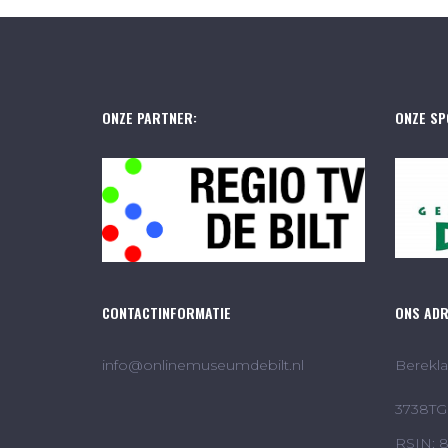
ONZE PARTNER:
ONZE SP
CONTACTINFORMATIE
ONS AD
info@onlinemuseumdebilt.nl
Berekla
3738TG 
RSIN: 