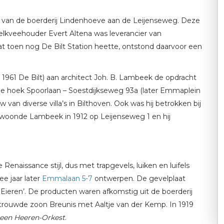
n van de boerderij Lindenhoeve aan de Leijenseweg. Deze
elkveehouder Evert Altena was leverancier van
wat toen nog De Bilt Station heette, ontstond daarvoor een
 1961 De Bilt) aan architect Joh. B. Lambeek de opdracht
 hoek Spoorlaan – Soestdijkseweg 93a (later Emmaplein
 van diverse villa’s in Bilthoven. Ook was hij betrokken bij
f woonde Lambeek in 1912 op Leijenseweg 1 en hij
naissance stijl, dus met trapgevels, luiken en luifels
ee jaar later
Emmalaan 5-7
ontwerpen. De gevelplaat
Eieren’. De producten waren afkomstig uit de boerderij
6 trouwde zoon Breunis met Aaltje van der Kemp. In 1919
een Heeren-Orkest
.