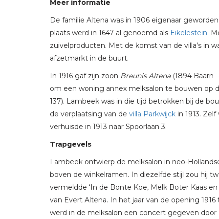
Meer informatie
De familie Altena was in 1906 eigenaar geworde
plaats werd in 1647 al genoemd als
Eikelestein
. M
zuivelproducten. Met de komst van de villa’s in 
afzetmarkt in de buurt.
In 1916 gaf zijn zoon
Breunis Altena
(1894 Baarn –
om een woning annex melksalon te bouwen op de
137). Lambeek was in die tijd betrokken bij de bouw
de verplaatsing van de
villa Parkwijck
in 1913. Zel
verhuisde in 1913 naar Spoorlaan 3.
Trapgevels
Lambeek ontwierp de melksalon in neo-Hollandse Re
boven de winkelramen. In diezelfde stijl zou hij tw
vermeldde ‘In de Bonte Koe, Melk Boter Kaas en 
van Evert Altena. In het jaar van de opening 191
werd in de melksalon een concert gegeven door