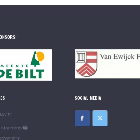
ONSORS:
RES
SOCIAL MEDIA
uw 17
Maartensdijk
857093526