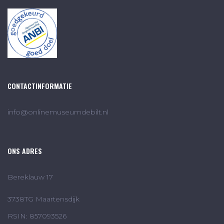
CONTACTINFORMATIE
info@onlinemuseumdebilt.nl
ONS ADRES
Bereklauw 17
3738TG Maartensdijk
RSIN: 857093526