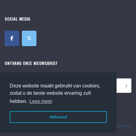
SOCIAL MEDIA
ONTVANG ONZE NIEUWSBRIEF
Deze website maakt gebruikt van cookies,
zodat u de beste website ervaring zult
hebben.
Lees meer
Akkoord
©2018 Online Museum de Bilt. Alle rechten voorbehouden.
Website Developed by
Ommune
.