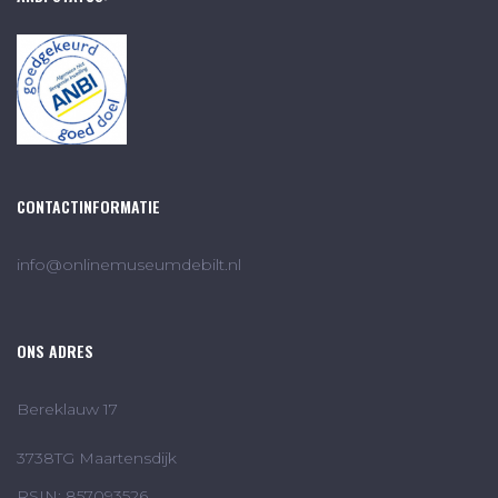
CONTACTINFORMATIE
info@onlinemuseumdebilt.nl
ONS ADRES
Bereklauw 17
3738TG Maartensdijk
RSIN: 857093526