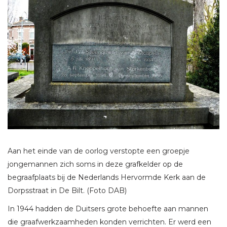
Aan het einde van de oorlog verstopte een groepje
jongemannen zich soms in deze grafkelder op de
begraafplaats bij de Nederlands Hervormde Kerk aan de
Dorpsstraat in De Bilt. (Foto DAB)
In 1944 hadden de Duitsers grote behoefte aan mannen
die graafwerkzaamheden konden verrichten. Er werd een