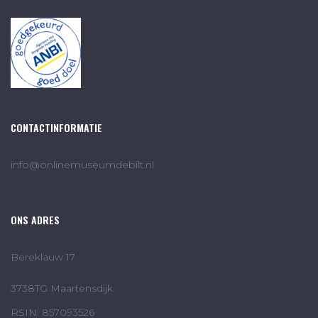
CONTACTINFORMATIE
info@onlinemuseumdebilt.nl
ONS ADRES
Bereklauw 17
3738TG Maartensdijk
RSIN: 857093526