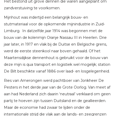
Het bestond uit grove dennen die waren aangeplant om
zandverstuiving te voorkomen.
Mijnhout was indertijd een belangrijk bouw- en
stutmateriaal voor de opkomende mijnindustrie in Zuid-
Limburg.
In datzelfde jaar 1914 was begonnen met de
bouw van de kolenmijn Oranje Nassau III in Heerlen. Drie
jaar later, in 1917 en vlak bij de Duitse en Belgische grens,
werd de eerste steenkool naar boven gehaald. Of het
Maartensdijkse dennenhout is gebruikt voor de bouw van
deze mijn is qua transport en logistiek wel mogelijk; station
De Bilt beschikte vanaf 1886 over laad- en losgelegenheid.
Ries van Amerongen werd pachtboer van Jonkheer De
Pesters in het derde jaar van de Grote Oorlog. Van meet af
aan had
Nederland zich daarin ‘neutraal’ verklaard om geen
partij te hoeven zijn tussen Duitsland en de geallieerden.
Maar de economie had zwaar te lijden onder de
internationale strijd die vlak aan de lands- en zeegrenzen