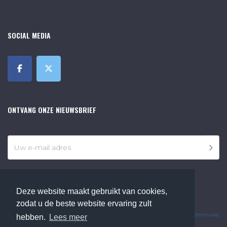
SOCIAL MEDIA
ONTVANG ONZE NIEUWSBRIEF
Deze website maakt gebruikt van cookies,
©2018 Online Museum de Bilt. Alle rechten voorbehouden.
zodat u de beste website ervaring zult
Website Developed by
Ommune
.
hebben.
Lees meer