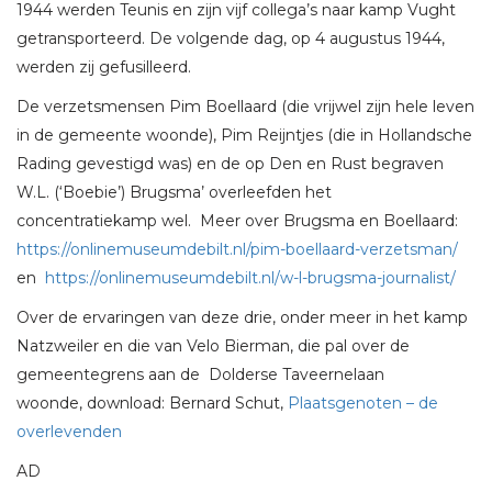
1944 werden Teunis en zijn vijf collega’s naar kamp Vught
getransporteerd. De volgende dag, op 4 augustus 1944,
werden zij gefusilleerd.
De verzetsmensen Pim Boellaard (die vrijwel zijn hele leven
in de gemeente woonde), Pim Reijntjes (die in Hollandsche
Rading gevestigd was) en de op Den en Rust begraven
W.L. (‘Boebie’) Brugsma’ overleefden het
concentratiekamp wel. Meer over Brugsma en Boellaard:
https://onlinemuseumdebilt.nl/pim-boellaard-verzetsman/
en
https://onlinemuseumdebilt.nl/w-l-brugsma-journalist/
Over de ervaringen van deze drie, onder meer in het kamp
Natzweiler en die van Velo Bierman, die pal over de
gemeentegrens aan de Dolderse Taveernelaan
woonde, download: Bernard Schut,
Plaatsgenoten – de
overlevenden
AD