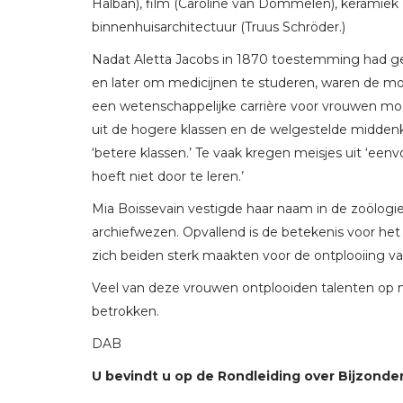
Halban), film (Caroline van Dommelen), keramiek 
binnenhuisarchitectuur (Truus Schröder.)
Nadat Aletta Jacobs in 1870 toestemming had g
en later om medicijnen te studeren, waren de m
een wetenschappelijke carrière voor vrouwen mo
uit de hogere klassen en de welgestelde midden
‘betere klassen.’ Te vaak kregen meisjes uit ‘eenv
hoeft niet door te leren.’
Mia Boissevain vestigde haar naam in de zoölogi
archiefwezen. Opvallend is de betekenis voor het
zich beiden sterk maakten voor de ontplooiing van
Veel van deze vrouwen ontplooiden talenten op 
betrokken.
DAB
U bevindt u op de Rondleiding over Bijzonder