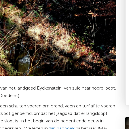
e van het landgoed Eyckenstein van zuid naar noord loopt,
 Doedens.)
den schuiten voeren om grond, veen en turf af te voeren
ksloot genoemd, omdat het jaagpad dat er langsloopt,
De sloot is in het begin van de negentiende eeuw in
lf gegraven. We lezen in
zijn dagboek
bij het jaar 1804: