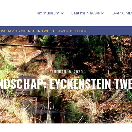
Het museum
Laatste nieuws
Over OM
NDSCHAP: EYCKENSTEIN TWEE EEUWEN GELEDEN
FEBRUARI 5, 2020
NDSCHAP: EYCKENSTEIN TW