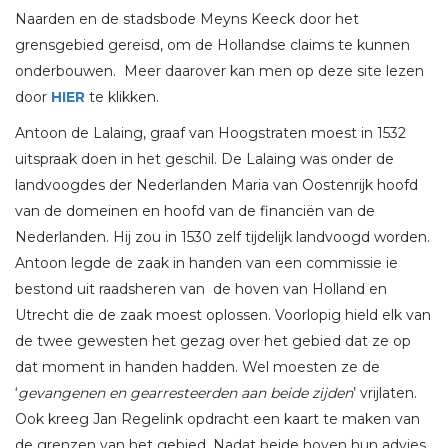
Naarden en de stadsbode Meyns Keeck door het
grensgebied gereisd, om de Hollandse claims te kunnen
onderbouwen. Meer daarover kan men op deze site lezen
door
HIER
te klikken.
Antoon de Lalaing, graaf van Hoogstraten moest in 1532
uitspraak doen in het geschil. De Lalaing was onder de
landvoogdes der Nederlanden Maria van Oostenrijk hoofd
van de domeinen en hoofd van de financiën van de
Nederlanden. Hij zou in 1530 zelf tijdelijk landvoogd worden.
Antoon legde de zaak in handen van een commissie ie
bestond uit raadsheren van de hoven van Holland en
Utrecht die de zaak moest oplossen. Voorlopig hield elk van
de twee gewesten het gezag over het gebied dat ze op
dat moment in handen hadden. Wel moesten ze de
‘
gevangenen en gearresteerden aan beide zijden
’ vrijlaten.
Ook kreeg Jan Regelink opdracht een kaart te maken van
de grenzen van het gebied. Nadat beide hoven hun advies