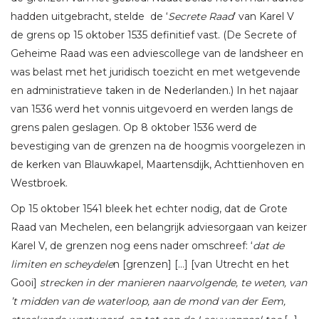
hadden uitgebracht, stelde de ‘
S
ecrete Raad
’ van Karel V
de grens op 15 oktober 1535 definitief vast. (De Secrete of
Geheime Raad was een adviescollege van de landsheer en
was belast met het juridisch toezicht en met wetgevende
en administratieve taken in de Nederlanden.) In het najaar
van 1536 werd het vonnis uitgevoerd en werden langs de
grens palen geslagen. Op 8 oktober 1536 werd de
bevestiging van de grenzen na de hoogmis voorgelezen in
de kerken van Blauwkapel, Maartensdijk, Achttienhoven en
Westbroek.
Op 15 oktober 1541 bleek het echter nodig, dat de Grote
Raad van Mechelen, een belangrijk adviesorgaan van keizer
Karel V, de grenzen nog eens nader omschreef: ‘
dat de
limiten en scheydele
n [grenzen] […] [van Utrecht en het
Gooi]
strecken in der manieren naarvolgende, te weten, van
’t midden van de waterloop, aan de mond van der Eem,