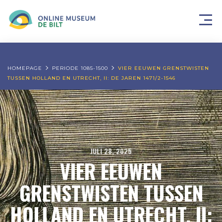
HOMEPAGE
PERIODE 1085-1500
VIER EEUWEN GRENSTWISTEN
TUSSEN HOLLAND EN UTRECHT, II: DE JAREN 1471/2-1546
JULI 28, 2025
VIER EEUWEN
GRENSTWISTEN TUSSEN
HOLLAND EN UTRECHT, II: