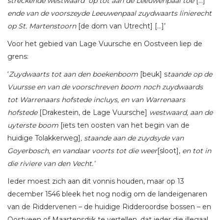
streckende westwaard op tot aan de Leeuwenpaal toe
[…]
ende van de voorszeyde Leeuwenpaal zuydwaarts linierecht
op St. Martenstoorn
[de dom van Utrecht] […]’
Voor het gebied van Lage Vuursche en Oostveen liep de
grens:
‘
Zuydwaarts tot aan den boekenboom
[beuk] s
taande op de
Vuursse en van de voorschreven boom noch zuydwaards
tot Warrenaars hofstede incluys, en van Warrenaars
hofstede
[Drakestein, de Lage Vuursche]
westwaard, aan de
uyterste boom
[iets ten oosten van het begin van de
huidige Tolakkerweg]
, staande aan de zuydsyde van
Goyerbosch, en vandaar voorts tot die weer
[sloot],
en tot in
die riviere van den Vecht.’
Ieder moest zich aan dit vonnis houden, maar op 13
december 1546 bleek het nog nodig om de landeigenaren
van de Riddervenen – de huidige Ridderoordse bossen – en
Oostveen of Maartensdijk te vertellen, dat ieder die illegaal