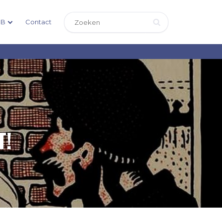
DB
Contact
T!