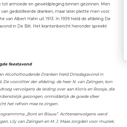
de tot armoede en geweldpleging binnen gezinnen. Men
 van gedistilleerde dranken, maar later pleitte men voor
e van Albert Hahn uit 1913. In 1939 hield de afdeling De
avond in De Bilt. Het krantenbericht hieronder spreekt
gde feestavond
. van Alcoholhoudende Dranken hield Dinsdagavond in
 De voorzitter der afdeling, de heer N. van Zalingen, kon
droeg vervolgens de leiding over aan Kloris en Roosje, die
ienstelijk gezongen, onmiddellijk de goede sfeer
ht het refrein mee te zingen.
”-programmma „Bont en Blauw”. Achtereenvolgens werd
agen, Lily van Zalingen en M. J. Maas zorgden voor muziek;