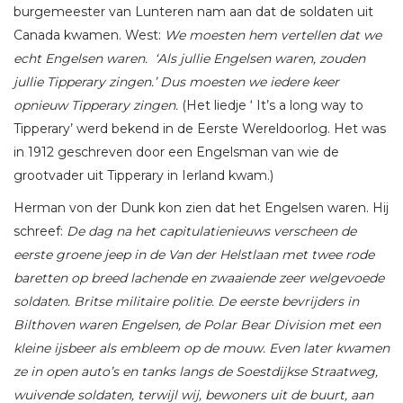
burgemeester van Lunteren nam aan dat de soldaten uit
Canada kwamen. West:
We moesten hem vertellen dat we
echt Engelsen waren. ‘Als jullie Engelsen waren, zouden
jullie Tipperary zingen.’ Dus moesten we iedere keer
opnieuw Tipperary zingen.
(Het liedje ‘ It’s a long way to
Tipperary’ werd bekend in de Eerste Wereldoorlog. Het was
in 1912 geschreven door een Engelsman van wie de
grootvader uit Tipperary in Ierland kwam.)
Herman von der Dunk kon zien dat het Engelsen waren. Hij
schreef:
De dag na het capitulatienieuws verscheen de
eerste groene jeep in de Van der Helstlaan met twee rode
baretten op breed lachende en zwaaiende zeer welgevoede
soldaten. Britse militaire politie. De eerste bevrijders in
Bilthoven waren Engelsen, de Polar Bear Division met een
kleine ijsbeer als embleem op de mouw. Even later kwamen
ze in open auto’s en tanks langs de Soestdijkse Straatweg,
wuivende soldaten, terwijl wij, bewoners uit de buurt, aan