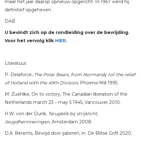
maar het jaar daarop opnieuw opgericht. In 1967 werd hij
definitief opgeheven.
DAB
U bevindt zich op de rondleiding over de bevrijding.
Voor het vervolg klik
HIER
.
Literatuur:
P. Delaforce,
The Polar Bears, from Normandy tot the relief
of Holland with the 49th Division
, Phoenix Mill 1995.
M. Zuehlke, On to victory, The Canadian liberation of the
Netherlands march 23 – may 5 1945, Vancouver 2010.
H.W. von der Dunk,
Terugblik bij strijklicht,
Jeugdherinneringen
, Amsterdam 2008.
D.A. Berents, Bevrijd door ijsberen, in: De Biltse Grift 2020.