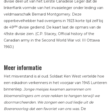
divisie deel uit van het Eerste Canadese Leger dat de
linkerflank vormde van het invasieleger onder leiding van
veldmaarschalk Bernard Montgomery. Deze
opperbevelhebber had overigens in 1923 korte tijd zelf bij
ste
de 49
divisie gediend. De kaart laat de opmars van de
49ste divisie zien. (C.P. Stacey
,
Official history of the
Canadian army in the Second World War vol. III Ottawa
1960.)
Meer informatie
Het misverstand is al oud. Soldaat Ken West vertelde hoe
een eskadron verkenners in het voorjaar van 1945 Lunteren
binnenliep.
Jonge meisjes kwamen aanrennen om
bloemenslingers om onze nekken te hangen terwijl we
doormarcheerden. We zongen een oud liedje uit de
Boerenoorlog dat een favoriet van ons was.
De