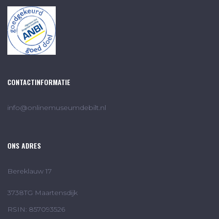
CONTACTINFORMATIE
info@onlinemuseumdebilt.nl
ONS ADRES
Bereklauw 17
3738TG Maartensdijk
RSIN: 857093526