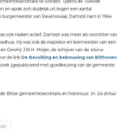
gemeentesecretaris te worden. Tijdens de Tweede
en en sprak zich duidelijk uit tegen een aantal
te burgemeester van Ravenswaaij. Damsté nam in 1964
s ook nadien actief. Damsté was meer als voorzitter van
 badhuis. Hij was ook de inspirator en leermeester van een
en Gewin): J.W.H. Meijer, de schrijver van de
Kleine
oor de link
De Bevolking en bebouwing van Bilthoven
E-boek (gepubliceerd met goedkeuring van de gemeente
 de Biltse gemeentesecretaris en historicus’. In:
De Biltse
CUS