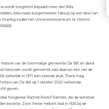
na wordt toegelicht bepaald meer dan Bilts
 midden, links naast burgemeester Fabius) op een deel van
 Overleg inzake het Universiteitscentrum te Utrecht.
106669).
e historie van de toenmalige gemeente De Bilt en deed
dat hieronder wordt genoemd, was daarvan een van de
1965, beleefde in 1971 een tweede druk. Thans mag
tters van De Bilt op 1 oktober 2020 verleende
icht geven.
dse hoogleraar Bartold Roelof Damsté, die de leerstoel
en bezette. Zoon Pieter Helbert trad in 1926 bij de