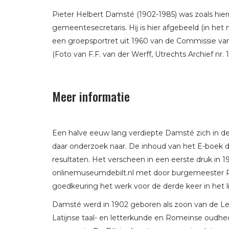
Pieter Helbert Damsté (1902-1985) was zoals hier
gemeentesecretaris. Hij is hier afgebeeld (in het
een groepsportret uit 1960 van de Commissie van
(Foto van F.F. van der Werff, Utrechts Archief nr. 
Meer informatie
Een halve eeuw lang verdiepte Damsté zich in d
daar onderzoek naar. De inhoud van het E-boek 
resultaten. Het verscheen in een eerste druk in 
onlinemuseumdebilt.nl met door burgemeester Po
goedkeuring het werk voor de derde keer in het l
Damsté werd in 1902 geboren als zoon van de Lei
Latijnse taal- en letterkunde en Romeinse oudhed