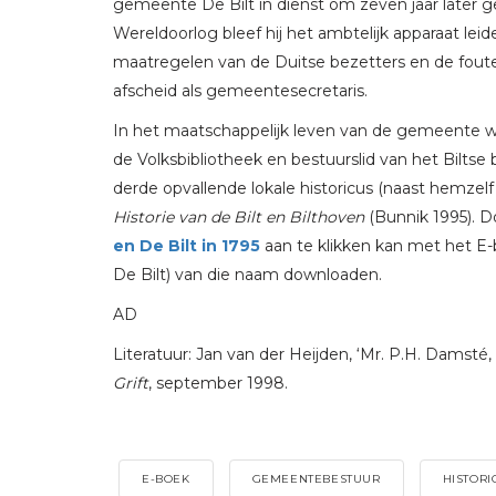
gemeente De Bilt in dienst om zeven jaar later 
Wereldoorlog bleef hij het ambtelijk apparaat leid
maatregelen van de Duitse bezetters en de fou
afscheid als gemeentesecretaris.
In het maatschappelijk leven van de gemeente wa
de Volksbibliotheek en bestuurslid van het Biltse
derde opvallende lokale historicus (naast hemzelf 
Historie van de Bilt en Bilthoven
(Bunnik 1995). D
en De Bilt in 1795
aan te klikken kan met het 
De Bilt) van die naam downloaden.
AD
Literatuur: Jan van der Heijden, ‘Mr. P.H. Damsté,
Grift
, september 1998.
E-BOEK
GEMEENTEBESTUUR
HISTORI