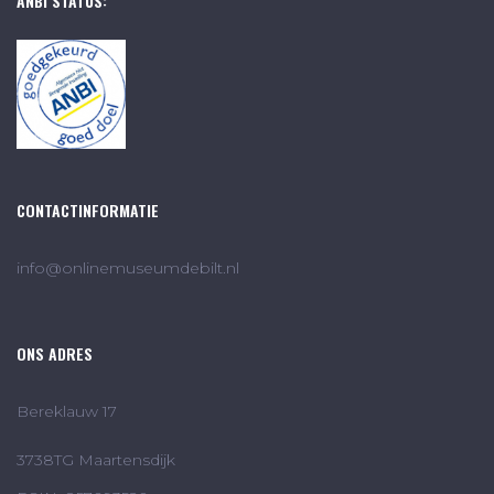
ANBI STATUS:
CONTACTINFORMATIE
info@onlinemuseumdebilt.nl
ONS ADRES
Bereklauw 17
3738TG Maartensdijk