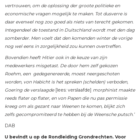
vertrouwen, om de oplossing der groote politieke en
economische vragen mogelijk te maken. Tot dusverre is
daar evenwel nog zoo goed als niets van terecht gekomen.
Integendeel de toestand in Duitschland wordt met den dag
somberder. Men voelt dat den komenden win
ter de vorige
nog wel eens in zorgelijkheid zou kunnen overtreffen.
Bovendien heeft Hitier ook in de keuze van zijn
medewerkers misgetast. De door hem zelf gekozen
Roehm, een gedegenereerde, moest neergeschoten
worden, von Habicht is het spreken (schelden) verboden,
Goering de verslaagde
[lees: verslaafde]
morphinist maakte
reeds flater op flater, en von Papen die nu pas
permissie
kreeg om als gezant naar Weenen te komen, blijkt zich
zelfs gecompromiteerd te hebben bij de Weensche putsch.’
DAB
U bevindt u op de Rondleiding Grondrechten. Voor