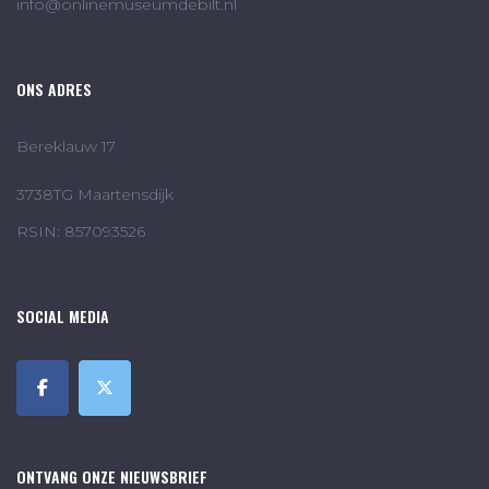
info@onlinemuseumdebilt.nl
ONS ADRES
Bereklauw 17
3738TG Maartensdijk
RSIN: 857093526
SOCIAL MEDIA
ONTVANG ONZE NIEUWSBRIEF