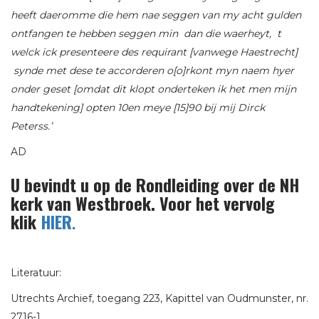
heeft daeromme die hem nae seggen van my acht gulden
ontfangen te hebben seggen min dan die waerheyt, t
welck ick presenteere des requirant [vanwege Haestrecht]
synde met dese te accorderen o[o]rkont myn naem hyer
onder geset [omdat dit klopt onderteken ik het men mijn
handtekening] opten 10en meye [15]90 bij mij Dirck
Peterss.’
AD
U bevindt u op de Rondleiding over de NH
kerk van Westbroek. Voor het vervolg
klik
HIER
.
Literatuur:
Utrechts Archief, toegang 223, Kapittel van Oudmunster, nr.
2716-1