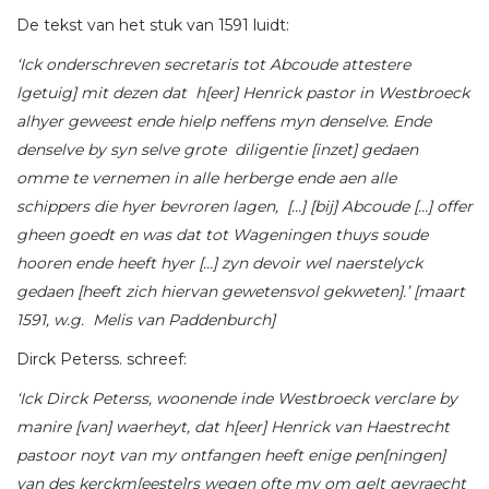
De tekst van het stuk van 1591 luidt:
‘Ick onderschreven secretaris tot Abcoude attestere
lgetuig] mit dezen dat h[eer] Henrick pastor in Westbroeck
alhyer geweest ende hielp neffens myn denselve. Ende
denselve by syn selve grote diligentie [inzet] gedaen
omme te vernemen in alle herberge ende aen alle
schippers die hyer bevroren lagen, […] [bij] Abcoude […] offer
gheen goedt en was dat tot Wageningen thuys soude
hooren ende heeft hyer […] zyn devoir wel naerstelyck
gedaen [heeft zich hiervan gewetensvol gekweten].’ [maart
1591, w.g. Melis van Paddenburch]
Dirck Peterss. schreef:
‘Ick Dirck Peterss, woonende inde Westbroeck verclare by
manire [van] waerheyt, dat h[eer] Henrick van Haestrecht
pastoor noyt van my ontfangen heeft enige pen[ningen]
van des kerckm[eeste]rs wegen ofte my om gelt gevraecht