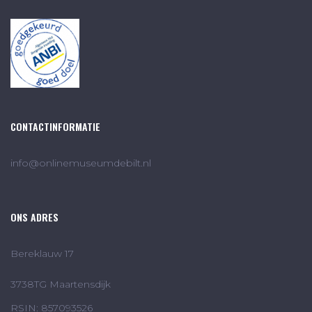
CONTACTINFORMATIE
info@onlinemuseumdebilt.nl
ONS ADRES
Bereklauw 17
3738TG Maartensdijk
RSIN: 857093526