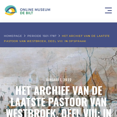
HOMEPAGE
PERIODE 1501-1787
HET ARCHIEF VAN DE LAATSTE
PASTOOR VAN WESTBROEK, DEEL VIII: IN OPSPRAAK
JANUARI 1, 2022
HET ARCHIEF VAN DE
LAATSTE PASTOOR VAN
WESTBROEK, DEEL VIII: IN