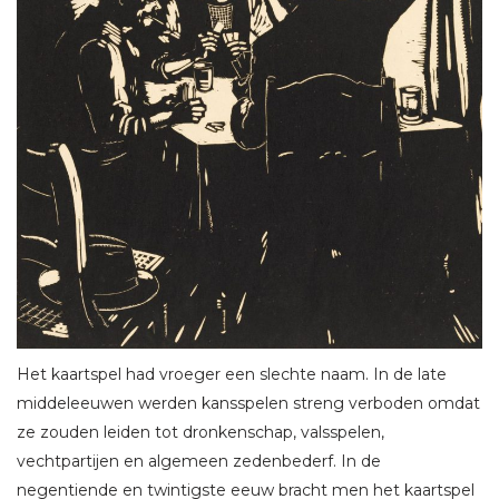
Het kaartspel had vroeger een slechte naam. In de late
middeleeuwen werden kansspelen streng verboden omdat
ze zouden leiden tot dronkenschap, valsspelen,
vechtpartijen en algemeen zedenbederf. In de
negentiende en twintigste eeuw bracht men het kaartspel