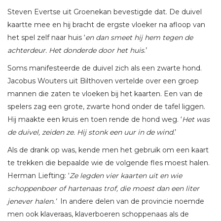
Steven Evertse uit Groenekan bevestigde dat. De duivel
kaartte mee en hij bracht de ergste vloeker na afloop van
het spel zelf naar huis ‘
en dan smeet hij hem tegen de
achterdeur. Het donderde door het huis
.’
Soms manifesteerde de duivel zich als een zwarte hond.
Jacobus Wouters uit Bilthoven vertelde over een groep
mannen die zaten te vloeken bij het kaarten. Een van de
spelers zag een grote, zwarte hond onder de tafel liggen.
Hij maakte een kruis en toen rende de hond weg. ‘
Het was
de duivel, zeiden ze. Hij stonk een uur in de wind.
’
Als de drank op was, kende men het gebruik om een kaart
te trekken die bepaalde wie de volgende fles moest halen.
Herman Liefting: ‘
Ze legden vier kaarten uit en wie
schoppenboer of hartenaas trof, die moest dan een liter
jenever halen.’
In andere delen van de provincie noemde
men ook klaveraas, klaverboeren schoppenaas als de