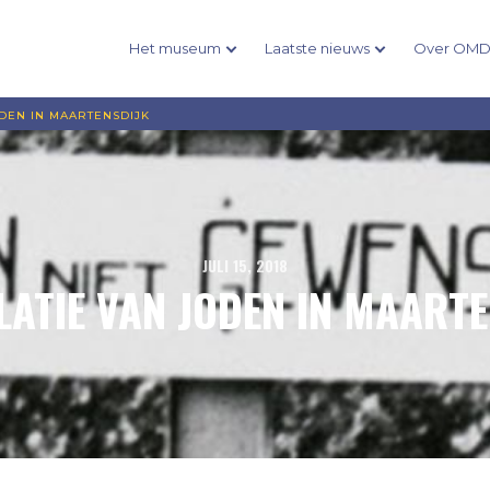
Het museum
Laatste nieuws
Over OM
ODEN IN MAARTENSDIJK
JULI 15, 2018
LATIE VAN JODEN IN MAART