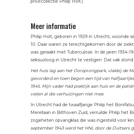
privécollectie Philip Holt.)
Meer informatie
Philip Holt, geboren in 1929 in Utrecht, woonde s
10. Daar waren ze terechtgekomen door de ziekte
was geraakt met Tuberculose. In de jaren 1934-1941
seksuoloog in Utrecht te vestigen. Dat vak stond 
Het huis lag aan het Oorsprongpark, vlakbij de M
gevorderd en toen begon een tijd van halfjaarlijk
1945. Mijn vader had praktijk aan huis en de pat
vielen al die verhuizingen niet mee.
In Utrecht had de twaalfjarige Philip het Bonifa
Merellaan in Bilthoven Zuid, verruilde Philip het
zogeheten opvangklas die was ingesteld voor ki
september 1943 werd het HNL door de Duitsers ge