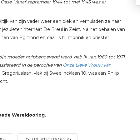
la Oase. Vanaf september 1944 tot mei 1945 was er
tijk van zijn vader weer een plek en verhuisden ze naar
t jezuïeteninternaat De Breul in Zeist. Na het behalen van
ctijnen van Egmond en daar is hij monnik en priester
 zijn moeder hulpbehoevend werd, heb ik van
1969 tot 1971
ssisteerd in de parochie van
Onze Lieve Vrouw van
regoriuslaan, vlak bij Sweelincklaan 10, was aan Philip
cht.
weede Wereldoorlog.
UGD
TWEEDE WERELDOORLOG