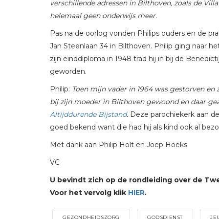
verschillende adressen in Bilthoven, zoals de Vil
helemaal geen onderwijs meer.
Pas na de oorlog vonden Philips ouders en de prak
Jan Steenlaan 34 in Bilthoven. Philip ging naar he
zijn einddiploma in 1948 trad hij in bij de Benedi
geworden.
Philip:
Toen mijn vader in 1964 was gestorven en
bij zijn moeder in Bilthoven gewoond en daar gea
Altijddurende Bijstand
.
Deze parochiekerk aan de G
goed bekend want die had hij als kind ook al bezo
Met dank aan Philip Holt en Joep Hoeks
VC
U bevindt zich op de rondleiding over de T
Voor het vervolg klik
HIER
.
GEZONDHEIDSZORG
GODSDIENST
JE