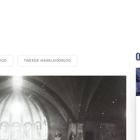
O
UGD
TWEEDE WERELDOORLOG