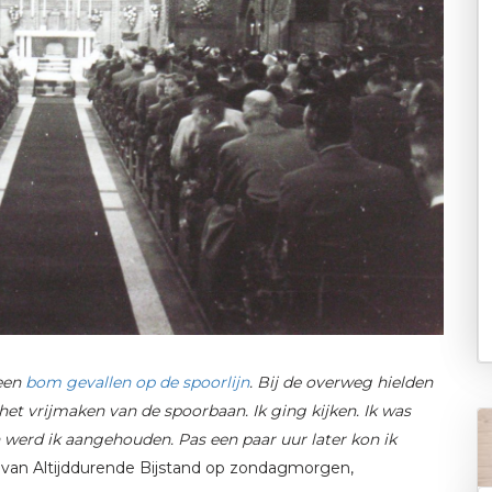
een
bom gevallen op de spoorlijn
. Bij de overweg hielden
et vrijmaken van de spoorbaan. Ik ging kijken. Ik was
h werd ik aangehouden.
Pas een paar uur later kon ik
 van Altijddurende Bijstand op zondagmorgen,