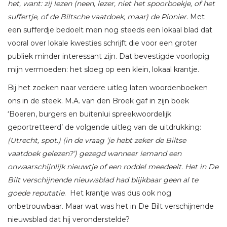
het, want: zij lezen (neen, lezer, niet het spoorboekje, of het
suffertje, of de Biltsche vaatdoek, maar) de Pionier
. Met
een sufferdje bedoelt men nog steeds een lokaal blad dat
vooral over lokale kwesties schrijft die voor een groter
publiek minder interessant zijn. Dat bevestigde voorlopig
mijn vermoeden: het sloeg op een klein, lokaal krantje.
Bij het zoeken naar verdere uitleg laten woordenboeken
ons in de steek. M.A. van den Broek gaf in zijn boek
‘Boeren, burgers en buitenlui spreekwoordelijk
geportretteerd’ de volgende uitleg van de uitdrukking:
(Utrecht, spot.) (in de vraag ‘je hebt zeker de Biltse
vaatdoek gelezen?’) gezegd wanneer iemand een
onwaarschijnlijk nieuwtje of een roddel meedeelt. Het in De
Bilt verschijnende nieuwsblad had blijkbaar geen al te
goede reputatie
. Het krantje was dus ook nog
onbetrouwbaar. Maar wat was het in De Bilt verschijnende
nieuwsblad dat hij veronderstelde?