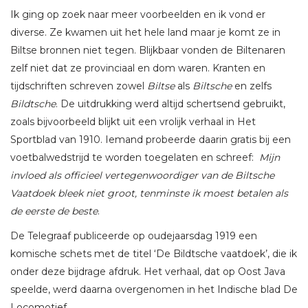
Ik ging op zoek naar meer voorbeelden en ik vond er
diverse. Ze kwamen uit het hele land maar je komt ze in
Biltse bronnen niet tegen. Blijkbaar vonden de Biltenaren
zelf niet dat ze provinciaal en dom waren. Kranten en
tijdschriften schreven zowel
Biltse
als
Biltsche
en zelfs
Bildtsche
. De uitdrukking werd altijd schertsend gebruikt,
zoals bijvoorbeeld blijkt uit een vrolijk verhaal in Het
Sportblad van 1910. Iemand probeerde daarin gratis bij een
voetbalwedstrijd te worden toegelaten en schreef:
Mijn
invloed als officieel vertegenwoordiger van de Biltsche
Vaatdoek bleek niet groot, tenminste ik moest betalen als
de eerste de beste
.
De Telegraaf publiceerde op oudejaarsdag 1919 een
komische schets met de titel ‘De Bildtsche vaatdoek’, die ik
onder deze bijdrage afdruk. Het verhaal, dat op Oost Java
speelde, werd daarna overgenomen in het Indische blad De
Locomotief.