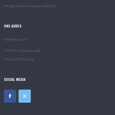
info@onlinemuseumdebilt.nl
ONS ADRES
Bereklauw 17
3738TG Maartensdijk
RSIN: 857093526
SOCIAL MEDIA