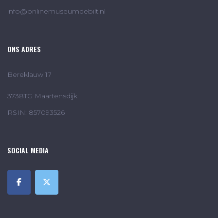
info@onlinemuseumdebilt.nl
ONS ADRES
Bereklauw 17
3738TG Maartensdijk
RSIN: 857093526
SOCIAL MEDIA