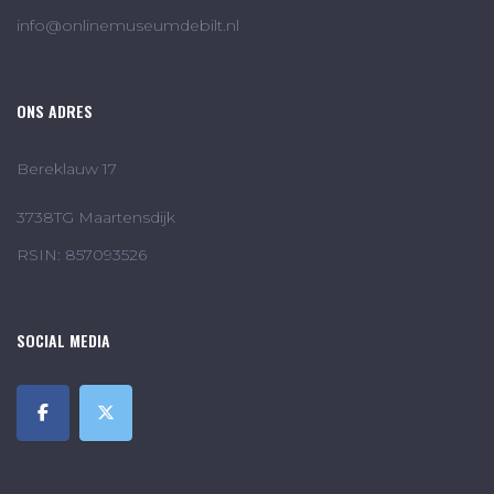
info@onlinemuseumdebilt.nl
ONS ADRES
Bereklauw 17
3738TG Maartensdijk
RSIN: 857093526
SOCIAL MEDIA