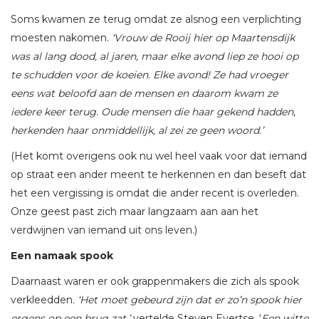
Soms kwamen ze terug omdat ze alsnog een verplichting
moesten nakomen.
‘Vrouw de Rooij hier op Maartensdijk
was al lang dood, al jaren, maar elke avond liep ze hooi op
te schudden voor de koeien. Elke avond! Ze had vroeger
eens wat beloofd aan de mensen en daarom kwam ze
iedere keer terug. Oude mensen die haar gekend hadden,
herkenden haar onmiddellijk, al zei ze geen woord.’
(Het komt overigens ook nu wel heel vaak voor dat iemand
op straat een ander meent te herkennen en dan beseft dat
het een vergissing is omdat die ander recent is overleden.
Onze geest past zich maar langzaam aan aan het
verdwijnen van iemand uit ons leven.)
Een namaak spook
Daarnaast waren er ook grappenmakers die zich als spook
verkleedden
. ‘Het moet gebeurd zijn dat er zo’n spook hier
ergens op een brug zat,’
vertelde Steven Evertse. ‘
Een witte