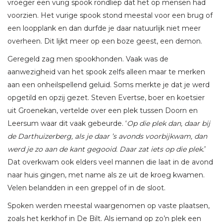
vroeger een vurig spook rondliep dat het op mensen had
voorzien. Het vurige spook stond meestal voor een brug of
een loopplank en dan durfde je daar natuurlijk niet meer
overheen. Dit lijkt meer op een boze geest, een demon.
Geregeld zag men spookhonden. Vaak was de
aanwezigheid van het spook zelfs alleen maar te merken
aan een onheilspellend geluid. Soms merkte je dat je werd
opgetild en opzij gezet. Steven Evertse, boer en koetsier
uit Groenekan, vertelde over een plek tussen Doorn en
Leersum waar dit vaak gebeurde. ‘
Op die plek dan, daar bij
de Darthuizerberg, als je daar ’s avonds voorbijkwam, dan
werd je zo aan de kant gegooid. Daar zat iets op die plek.
’
Dat overkwam ook elders veel mannen die laat in de avond
naar huis gingen, met name als ze uit de kroeg kwamen.
Velen belandden in een greppel of in de sloot.
Spoken werden meestal waargenomen op vaste plaatsen,
zoals het kerkhof in De Bilt. Als iemand op zo’n plek een