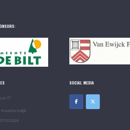
ONSORS:
RES
SOCIAL MEDIA
uw 17
Maartensdijk
857093526