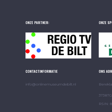
ONZE PARTNER:
ONZE SP
CONTACTINFORMATIE
ONS AD
info@onlinemuseumdebilt.nl
Berekla
3738TG 
RSIN: 