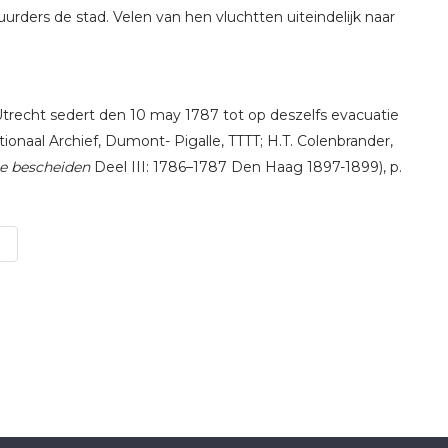
uurders de stad. Velen van hen vluchtten uiteindelijk naar
Utrecht sedert den 10 may 1787 tot op deszelfs evacuatie
ionaal Archief, Dumont- Pigalle, TTTT; H.T. Colenbrander,
se bescheiden
Deel III: 1786–1787 Den Haag 1897-1899), p.