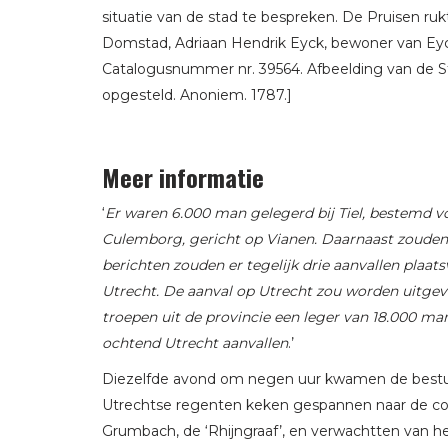
situatie van de stad te bespreken. De Pruisen r
Domstad, Adriaan Hendrik Eyck, bewoner van Eycke
Catalogusnummer nr. 39564. Afbeelding van de St
opgesteld. Anoniem. 1787.]
Meer informatie
‘
Er waren 6.000 man gelegerd bij Tiel, bestemd v
Culemborg, gericht op Vianen. Daarnaast zouden z
berichten zouden er tegelijk drie aanvallen plaa
Utrecht. De aanval op Utrecht zou worden uitgev
troepen uit de provincie een leger van 18.000 m
ochtend Utrecht aanvallen
.’
Diezelfde avond om negen uur kwamen de bestuur
Utrechtse regenten keken gespannen naar de co
Grumbach, de ‘Rhijngraaf’, en verwachtten van h