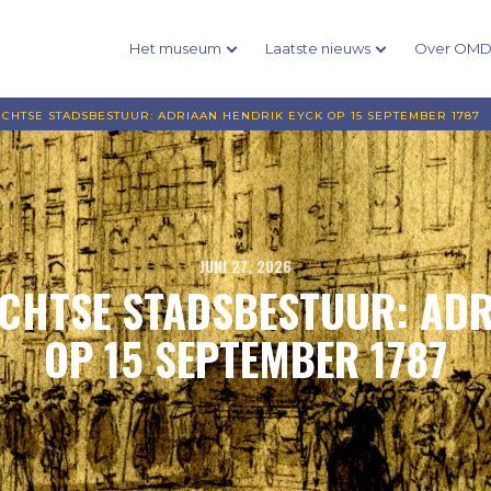
Het museum
Laatste nieuws
Over OM
ECHTSE STADSBESTUUR: ADRIAAN HENDRIK EYCK OP 15 SEPTEMBER 1787
JUNI 27, 2026
ECHTSE STADSBESTUUR: AD
OP 15 SEPTEMBER 1787