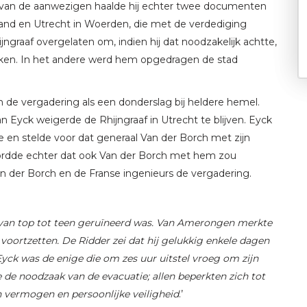
g van de aanwezigen haalde hij echter twee documenten
and en Utrecht in Woerden, die met de verdediging
jngraaf overgelaten om, indien hij dat noodzakelijk achtte,
ekken. In het andere werd hem opgedragen de stad
 de vergadering als een donderslag bij heldere hemel.
 Eyck weigerde de Rhijngraaf in Utrecht te blijven. Eyck
e en stelde voor dat generaal Van der Borch met zijn
oordde echter dat ook Van der Borch met hem zou
an der Borch en de Franse ingenieurs de vergadering.
j van top tot teen geruïneerd was. Van Amerongen merkte
ortzetten. De Ridder zei dat hij gelukkig enkele dagen
 Eyck was de enige die om zes uur uitstel vroeg om zijn
de noodzaak van de evacuatie; allen beperkten zich tot
 vermogen en persoonlijke veiligheid
.’