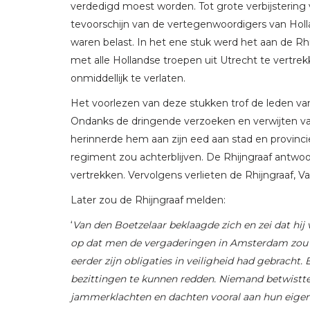
verdedigd moest worden. Tot grote verbijsterin
tevoorschijn van de vertegenwoordigers van Holl
waren belast. In het ene stuk werd het aan de Rhi
met alle Hollandse troepen uit Utrecht te vertr
onmiddellijk te verlaten.
Het voorlezen van deze stukken trof de leden van
Ondanks de dringende verzoeken en verwijten van
herinnerde hem aan zijn eed aan stad en provinci
regiment zou achterblijven. De Rhijngraaf antw
vertrekken. Vervolgens verlieten de Rhijngraaf, V
Later zou de Rhijngraaf melden:
‘
Van den Boetzelaar beklaagde zich en zei dat hi
op dat men de vergaderingen in Amsterdam zou vo
eerder zijn obligaties in veiligheid had gebracht.
bezittingen te kunnen redden. Niemand betwistte 
jammerklachten en dachten vooral aan hun eigen