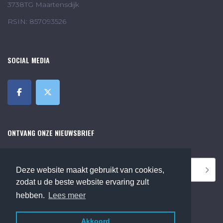
3738TG Maartensdijk
RSIN: 857093526
SOCIAL MEDIA
ONTVANG ONZE NIEUWSBRIEF
Deze website maakt gebruikt van cookies,
zodat u de beste website ervaring zult
hebben.
Lees meer
Akkoord
©2018 Online Museum de Bilt. Alle rechten voorbehouden.