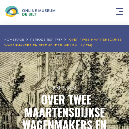
HOMEPAGE
PERIODE 1501-1787
OVER TWEE MAARTENSDIJKSE
WAGENMAKERS EN STADHOUDER WILLEM III (1674)
JUNI 15, 2024
OVER TWEE
MAARTENSDIJKSE
WAGENMAKERS EN