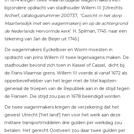
bijzondere opdracht van stadhouder Willem III [Utrechts
Archief, catalogusnummer 200737, ‘G
ezicht in het dorp
Maartensdijk met een wagenmakerij en op de achtergrond
de Nederlands Hervormde kerk
’. H. Spilman, 1745 naar een
tekening van Jan de Beijer uit 1745.]
De wagenmakers Eyckelboer en Worm moesten in
opdracht van prins Willem III twee legerwagens maken. De
stadhouder bevond zich toen in Kassel of Cassel, dicht bij
de Frans-Vlaamse grens. Willem III voerde al vanaf 1672 als
opperbevelhebber van het leger met de titel kapitein-
generaal de troepen van de Republiek aan in de strijd tegen
de Fransen. Die strijd zou pas in 1678 beëindigd worden.
De twee wagenmakers kregen de verzekering dat het
gewest Utrecht [‘het land’] hen voor het werk aan deze
militaire transportmiddelen drie gulden per werkdag zou
betalen. Het gerecht Oostveen zou daar twee gulden per