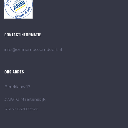
CONTACTINFORMATIE
info@onlinemuseumdebilt.nl
ONS ADRES
Bereklauw 17
3738TG Maartensdijk
RSIN: 857093526