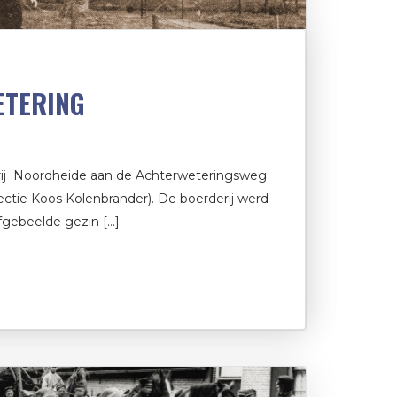
ETERING
rij Noordheide aan de Achterweteringsweg
ollectie Koos Kolenbrander). De boerderij werd
fgebeelde gezin […]