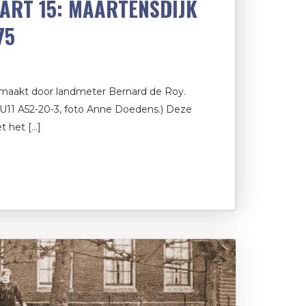
AART 15: MAARTENSDIJK
75
gemaakt door landmeter Bernard de Roy.
 U11 A52-20-3, foto Anne Doedens.) Deze
 het […]