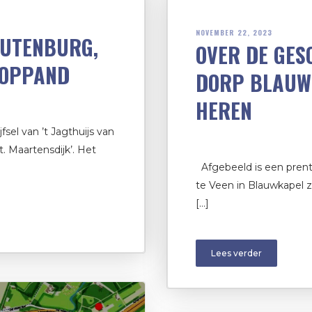
NOVEMBER 22, 2023
OUTENBURG,
OVER DE GES
OOPPAND
DORP BLAUWK
HEREN
jfsel van ’t Jagthuijs van
. Maartensdijk’. Het
Afgebeeld is een prent u
te Veen in Blauwkapel 
[…]
Lees verder